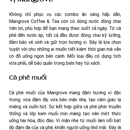
Không chỉ phục vụ các combo ăn sáng hấp dẫn, 
Mangrove Coffee & Tea còn có dòng nước đóng chai 
tiện lợi, phù hợp để bạn mang theo suốt cả ngày. Từ cà 
phê đến nước ép, tất cả đều được đóng chai kỹ lưỡng, 
đảm bảo vệ sinh và giữ trọn hương vị. Đây là lựa chọn 
tuyệt vời cho những ai muốn tiết kiệm thời gian mà vẫn 
có đồ uống ngon bên cạnh. Mỗi loại đều có dung tích 
vừa phải, dễ bảo quản trong balo hay túi xách.
Cà phê muối
Cà phê muối của Mangrove mang đậm hương vị đặc 
trưng: vừa đậm đà, vừa béo mặn nhẹ, tạo cảm giác lạ 
miệng và cuốn hút. Sự kết hợp giữa cà phê phin truyền 
thống và lớp kem muối mịn màng tạo nên một thức 
uống hài hòa, độc đáo. Vị mặn nhẹ từ muối làm nổi bật 
độ đậm đà của cà phê, khiến người uống nhớ mãi. Đây là 