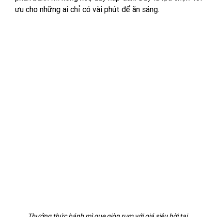
ưu cho những ai chỉ có vài phút để ăn sáng.
Thưởng thức bánh mì que giòn rụm với giá siêu hời tại 