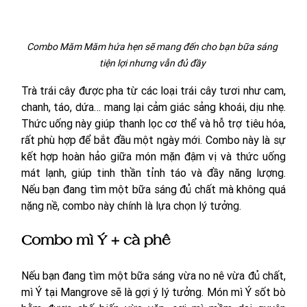
Combo Măm Măm hứa hẹn sẽ mang đến cho bạn bữa sáng 
tiện lợi nhưng vẫn đủ đầy 
Trà trái cây được pha từ các loại trái cây tươi như cam, 
chanh, táo, dứa… mang lại cảm giác sảng khoái, dịu nhẹ. 
Thức uống này giúp thanh lọc cơ thể và hỗ trợ tiêu hóa, 
rất phù hợp để bắt đầu một ngày mới. Combo này là sự 
kết hợp hoàn hảo giữa món mặn đậm vị và thức uống 
mát lạnh, giúp tinh thần tỉnh táo và đầy năng lượng. 
Nếu bạn đang tìm một bữa sáng đủ chất mà không quá 
nặng nề, combo này chính là lựa chọn lý tưởng.
Combo mì Ý + cà phê
Nếu bạn đang tìm một bữa sáng vừa no nê vừa đủ chất, 
mì Ý tại Mangrove sẽ là gợi ý lý tưởng. Món mì Ý sốt bò 