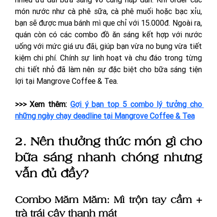
món nước như cà phê sữa, cà phê muối hoặc bạc xỉu, 
bạn sẽ được mua bánh mì que chỉ với 15.000đ. Ngoài ra, 
quán còn có các combo đồ ăn sáng kết hợp với nước 
uống với mức giá ưu đãi, giúp bạn vừa no bụng vừa tiết 
kiệm chi phí. Chính sự linh hoạt và chu đáo trong từng 
chi tiết nhỏ đã làm nên sự đặc biệt cho bữa sáng tiện 
lợi tại Mangrove Coffee & Tea.
>>> Xem thêm: 
Gợi ý bạn top 5 combo lý tưởng cho 
những ngày chạy deadline tại Mangrove Coffee & Tea
2. Nên thưởng thức món gì cho 
bữa sáng nhanh chóng nhưng 
vẫn đủ đầy?
Combo Măm Măm: Mì trộn tay cầm + 
trà trái cây thanh mát