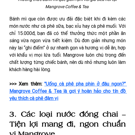
Mangrove Coffee & Tea 
Bánh mì que còn được ưu đãi đặc biệt khi đi kèm các 
món nước như cà phê sữa, bạc xỉu hay cà phê muối. Với 
chỉ 15.000đ, bạn đã có thể thưởng thức một phần ăn 
sáng vừa ngon vừa tiết kiệm. Dù đơn giản nhưng món 
này lại “ghi điểm” ở sự nhanh gọn và hương vị dễ ăn, hợp 
với khẩu vị mọi lứa tuổi. Mangrove luôn chú trọng đến 
chất lượng từng chiếc bánh, nên dù nhỏ nhưng luôn làm 
khách hàng hài lòng.
>>> Xem thêm: 
"Uống cà phê pha phin ở đâu ngon?" 
Mangrove Coffee & Tea là gợi ý hoàn hảo cho tín đồ 
yêu thích cà phê đậm vị
3. Các loại nước đóng chai – 
Tiện lợi mang đi, ngon chuẩn 
vị Mangrove