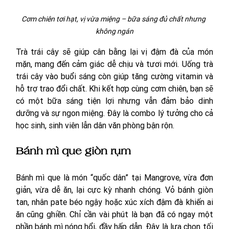
Cơm chiên tơi hạt, vị vừa miệng – bữa sáng đủ chất nhưng 
không ngán
Trà trái cây sẽ giúp cân bằng lại vị đậm đà của món 
mặn, mang đến cảm giác dễ chịu và tươi mới. Uống trà 
trái cây vào buổi sáng còn giúp tăng cường vitamin và 
hỗ trợ trao đổi chất. Khi kết hợp cùng cơm chiên, bạn sẽ 
có một bữa sáng tiện lợi nhưng vẫn đảm bảo dinh 
dưỡng và sự ngon miệng. Đây là combo lý tưởng cho cả 
học sinh, sinh viên lẫn dân văn phòng bận rộn.
Bánh mì que giòn rụm
Bánh mì que là món “quốc dân” tại Mangrove, vừa đơn 
giản, vừa dễ ăn, lại cực kỳ nhanh chóng. Vỏ bánh giòn 
tan, nhân pate béo ngậy hoặc xúc xích đậm đà khiến ai 
ăn cũng ghiền. Chỉ cần vài phút là bạn đã có ngay một 
phần bánh mì nóng hổi, đầy hấp dẫn. Đây là lựa chọn tối 