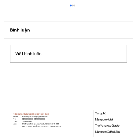
Bình luận
Viết bình luận...
Quán cà phê học bài gần đây: Gợi ý
không gian yên tĩnh, nhiều tiện ích tại
Mangrove Coffee & Tea
Trang chủ
Chi nhánh khách sạn Cần Giờ
Email:
themangrovecangio@gmail.com
Mangrove Hotel
Tel:
028 730 333 63 - 028 888 333 63
Zalo:
0789 198 146
Add:
146 Thạnh Thới, Ấp Long Thạnh, Xã Cần Giờ, TP. HCM
The Mangrove Garden
146/22 Thạnh Thới, Ấp Long Thạnh, Xã Cần Giờ, TP. HCM
Mangrove Coffee & Tea