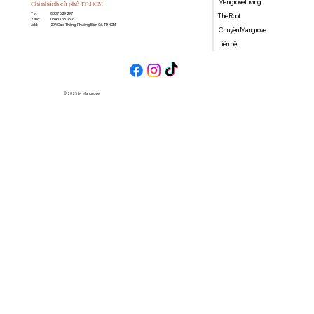
Mangrove Living
Chi nhánh cà phê TP.HCM
0387 629 297
Tel:
The Root
0343 158 252
Zalo:
29A Cao Thắng, Phường Bàn Cờ, TP. HCM
Add:
Chuyện Mangrove
Liên hệ
© 2025 by Mangrove