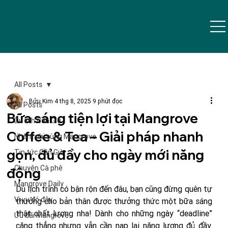
All Posts
Bửu Kim
4 thg 8, 2025
9 phút đọc
All Posts
Bữa sáng tiện lợi tại Mangrove
Du lịch Cần Giờ
Coffee & Tea – Giải pháp nhanh
Nhâm nhi cùng Mangrove
gọn, đủ đầy cho ngày mới năng
Tin tức Cần Giờ
Chuyện Cà phê
động
Mangrove Daily
Dù lịch trình có bận rộn đến đâu, bạn cũng đừng quên tự 
Vi vu đó đây
thưởng cho bản thân được thưởng thức một bữa sáng 
thật chất lượng nha! Dành cho những ngày “deadline” 
Ưu đãi Mangrove
căng thẳng nhưng vẫn cần nạp lại năng lượng đủ đầy. 