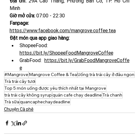
Địa chỉ: 
29A Cao Thắng, Phường Bàn Cờ, TP. Hồ Chí 
Minh
Giờ mở cửa:
 07:00 - 22:30
Fanpage: 
https://www.facebook.com/mangrove.coffee.tea
Đặt món qua app giao hàng:
ShopeeFood: 
https://bit.ly/ShopeeFoodMangroveCoffee
GrabFood: 
https://bit.ly/GrabFoodMangroveCoffe
e
#Mangrove
Mangrove Coffee & Tea
Uống trà trái cây ở đâu ngon
Trà trái cây tươi
Top 5 món uống được yêu thích nhất tại Mangrove
trà trái cây không syrup
quán cafe chạy deadline
Trà chanh
Trà sữa
quancaphechaydeadline
Chuyện Cà phê