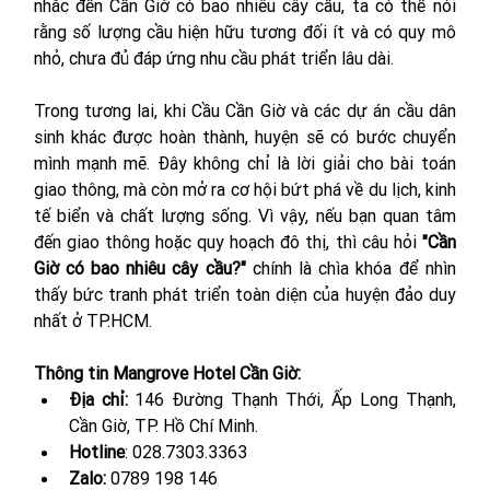
nhắc đến Cần Giờ có bao nhiêu cây cầu, ta có thể nói 
rằng số lượng cầu hiện hữu tương đối ít và có quy mô 
nhỏ, chưa đủ đáp ứng nhu cầu phát triển lâu dài.
Trong tương lai, khi Cầu Cần Giờ và các dự án cầu dân 
sinh khác được hoàn thành, huyện sẽ có bước chuyển 
mình mạnh mẽ. Đây không chỉ là lời giải cho bài toán 
giao thông, mà còn mở ra cơ hội bứt phá về du lịch, kinh 
tế biển và chất lượng sống. Vì vậy, nếu bạn quan tâm 
đến giao thông hoặc quy hoạch đô thị, thì câu hỏi 
"Cần 
Giờ có bao nhiêu cây cầu?"
 chính là chìa khóa để nhìn 
thấy bức tranh phát triển toàn diện của huyện đảo duy 
nhất ở TP.HCM.
Thông tin Mangrove Hotel Cần Giờ:
Địa chỉ: 
146 Đường Thạnh Thới, Ấp Long Thạnh, 
Cần Giờ, TP. Hồ Chí Minh.
Hotline
: 028.7303.3363
Zalo: 
0789 198 146