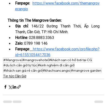
Fanpage:
https://www.facebook.com/themangrov
ecangio
Thông tin The Mangrove Garden:
Địa chỉ
: 146/22 Đường Thạnh Thới, Ấp Long 
Thạnh, Cần Giờ, TP. Hồ Chí Minh.
Hotline
: 
028.8883.3363
Zalo: 
0789 198 146
Fanpage
:
https://www.facebook.com/profile.php?
id=61551054417036
#Mangrove
#mangrovehotel
#khách sạn có hồ bơi tại CG
#du lịch cần giờ tự túc
#kinh nghiệm đi cần giờ
#khách sạn giá rẻ cần giờ
#khachsancangio
#mangrove garden
Tin tức Cần Giờ