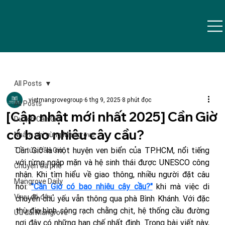
All Posts
vietmangrovegroup
6 thg 9, 2025
8 phút đọc
All Posts
[Cập nhật mới nhất 2025] Cần Giờ
Du lịch Cần Giờ
có bao nhiêu cây cầu?
Nhâm nhi cùng Mangrove
Cần Giờ là một huyện ven biển của TP.HCM, nổi tiếng 
Tin tức Cần Giờ
với rừng ngập mặn và hệ sinh thái được UNESCO công 
Chuyện Cà phê
nhận. Khi tìm hiểu về giao thông, nhiều người đặt câu 
Mangrove Daily
hỏi: 
"Cần Giờ có bao nhiêu cây cầu?"
khi mà việc di 
Vi vu đó đây
chuyển chủ yếu vẫn thông qua phà Bình Khánh. Với đặc 
thù địa hình sông rạch chằng chịt, hệ thống cầu đường 
Ưu đãi Mangrove
nơi đây có những hạn chế nhất định. 
Trong bài viết này, 