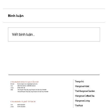
Bình luận
Viết bình luận...
Giá bán dự án Vinhomes Green
Paradise: Bảng giá tham khảo và tiềm
năng đầu tư 2026
Trang chủ
Chi nhánh khách sạn Cần Giờ
Email:
themangrovecangio@gmail.com
Mangrove Hotel
Tel:
028 730 333 63 - 028 888 333 63
Zalo:
0789 198 146
Add:
146 Thạnh Thới, Ấp Long Thạnh, Xã Cần Giờ, TP. HCM
The Mangrove Garden
146/22 Thạnh Thới, Ấp Long Thạnh, Xã Cần Giờ, TP. HCM
Mangrove Coffee & Tea
Mangrove Living
Chi nhánh cà phê TP.HCM
0387 629 297
Tel:
The Root
0343 158 252
Zalo: