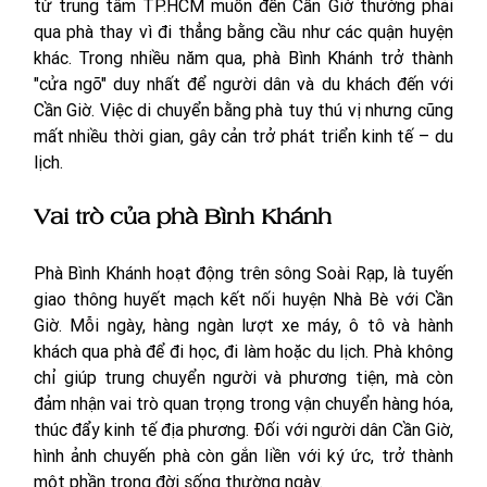
từ trung tâm TP.HCM muốn đến Cần Giờ thường phải 
qua phà thay vì đi thẳng bằng cầu như các quận huyện 
khác. Trong nhiều năm qua, phà Bình Khánh trở thành 
"cửa ngõ" duy nhất để người dân và du khách đến với 
Cần Giờ. Việc di chuyển bằng phà tuy thú vị nhưng cũng 
mất nhiều thời gian, gây cản trở phát triển kinh tế – du 
lịch.
Vai trò của phà Bình Khánh
Phà Bình Khánh hoạt động trên sông Soài Rạp, là tuyến 
giao thông huyết mạch kết nối huyện Nhà Bè với Cần 
Giờ. Mỗi ngày, hàng ngàn lượt xe máy, ô tô và hành 
khách qua phà để đi học, đi làm hoặc du lịch. Phà không 
chỉ giúp trung chuyển người và phương tiện, mà còn 
đảm nhận vai trò quan trọng trong vận chuyển hàng hóa, 
thúc đẩy kinh tế địa phương. Đối với người dân Cần Giờ, 
hình ảnh chuyến phà còn gắn liền với ký ức, trở thành 
một phần trong đời sống thường ngày.