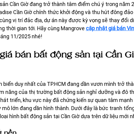
 sản Cần Giờ đang trở thành tâm điểm chú ý trong năm 2
dise Cần Giờ chính thức khởi động và thu hút đông đảo 
ùng vị trí đắc địa, dự án này được kỳ vọng sẽ thay đổi 
ng thời gian tới. Hãy cùng Mangrove 
cập nhật giá bán V
háng 11/2025 nhé! 
iá bán bất động sản tại Cần Gi
en biển duy nhất của TP.HCM đang dần vươn mình trở thà
 năng của thị trường bất động sản nghỉ dưỡng và đô thị 
phát triển, khu vực này đã chứng kiến sự quan tâm mạnh 
 mô lớn đang dần hình thành. Dưới đây là bức tranh tổng
loại hình bất động sản tại Cần Giờ dựa trên dữ liệu mới n
t nền