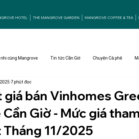
NGROVE HOTEL
THE MANGROVE GARDEN
MANGROVE COFFEE & TEA
nhi cùng Mangrove
Tin tức Cần Giờ
Chuyện Cà phê
Ma
 2025
7 phút đọc
t giá bán Vinhomes Gre
 Cần Giờ - Mức giá tha
t Tháng 11/2025