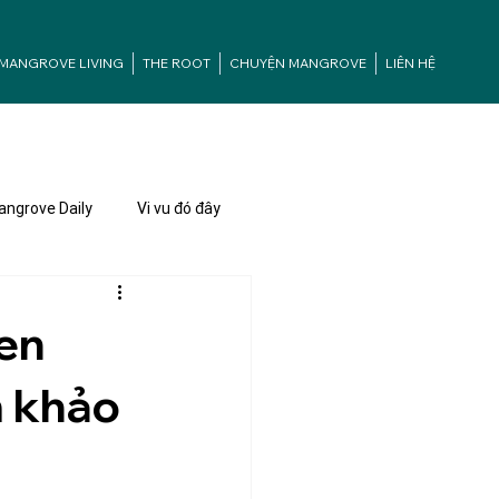
MANGROVE LIVING
THE ROOT
CHUYỆN MANGROVE
LIÊN HỆ
ngrove Daily
Vi vu đó đây
en
m khảo