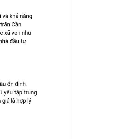
í và khả năng 
trấn Cần 
ác xã ven như 
nhà đầu tư 
u ổn định. 
ủ yếu tập trung 
iá là hợp lý 