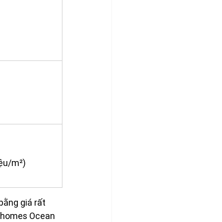
iệu/m²)
ằng giá rất 
inhomes Ocean 