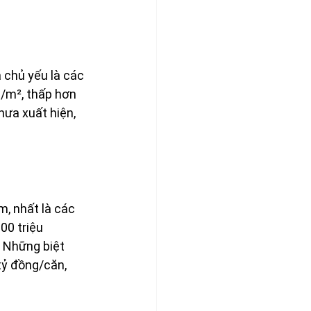
 chủ yếu là các 
g/m², thấp hơn 
ưa xuất hiện, 
, nhất là các 
00 triệu 
 Những biệt 
tỷ đồng/căn, 