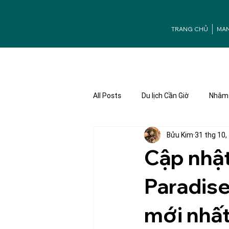
TRANG CHỦ
MA
All Posts
Du lịch Cần Giờ
Nhâm 
Bửu Kim
31 thg 10,
Ưu đãi Mangrove
Tuyển dụng
Cập nhậ
Paradise
mới nhấ