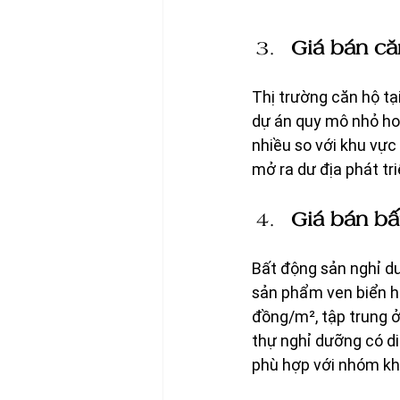
Giá bán că
Thị trường căn hộ tạ
dự án quy mô nhỏ hoặ
nhiều so với khu vực
mở ra dư địa phát tri
Giá bán bấ
Bất động sản nghỉ dư
sản phẩm ven biển hoặ
đồng/m², tập trung ở
thự nghỉ dưỡng có di
phù hợp với nhóm khá