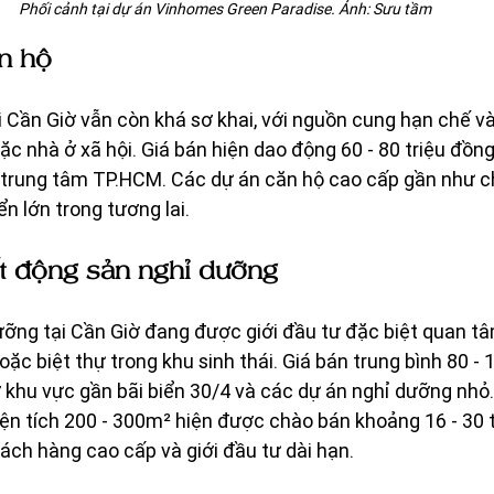
Phối cảnh tại dự án Vinhomes Green Paradise. Ảnh: Sưu tầm
n hộ
i Cần Giờ vẫn còn khá sơ khai, với nguồn cung hạn chế và
c nhà ở xã hội. Giá bán hiện dao động 60 - 80 triệu đồn
 trung tâm TP.HCM. Các dự án căn hộ cao cấp gần như ch
ển lớn trong tương lai.
t động sản nghỉ dưỡng
ỡng tại Cần Giờ đang được giới đầu tư đặc biệt quan tâm
c biệt thự trong khu sinh thái. Giá bán trung bình 80 - 1
 khu vực gần bãi biển 30/4 và các dự án nghỉ dưỡng nhỏ.
ện tích 200 - 300m² hiện được chào bán khoảng 16 - 30 
ch hàng cao cấp và giới đầu tư dài hạn.