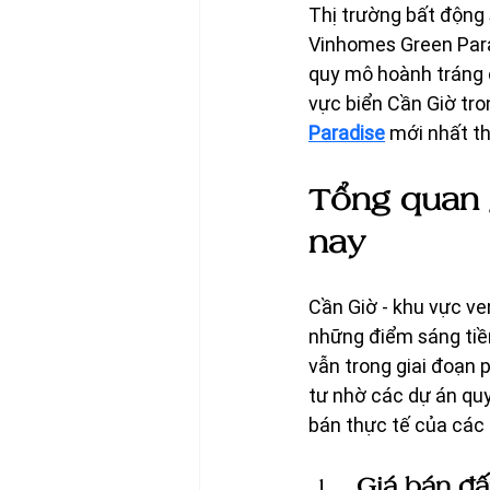
Thị trường bất động
Vinhomes Green Para
quy mô hoành tráng c
vực biển Cần Giờ tro
Paradise
 mới nhất t
Tổng quan g
nay
Cần Giờ - khu vực v
những điểm sáng tiềm
vẫn trong giai đoạn 
tư nhờ các dự án quy
bán thực tế của các 
Giá bán đấ