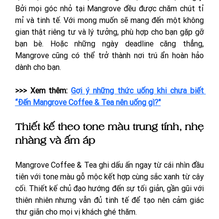
Bởi mọi góc nhỏ tại Mangrove đều được chăm chút tỉ 
mỉ và tinh tế. Với mong muốn sẽ mang đến một không 
gian thật riêng tư và lý tưởng, phù hợp cho bạn gặp gỡ 
bạn bè. Hoặc những ngày deadline căng thẳng, 
Mangrove cũng có thể trở thành nơi trú ẩn hoàn hảo 
dành cho bạn. 
>>> Xem thêm: 
Gợi ý những thức uống khi chưa biết 
“Đến Mangrove Coffee & Tea nên uống gì?"
Thiết kế theo tone màu trung tính, nhẹ 
nhàng và ấm áp
Mangrove Coffee & Tea ghi dấu ấn ngay từ cái nhìn đầu 
tiên với tone màu gỗ mộc kết hợp cùng sắc xanh từ cây 
cối. Thiết kế chủ đạo hướng đến sự tối giản, gần gũi với 
thiên nhiên nhưng vẫn đủ tinh tế để tạo nên cảm giác 
thư giãn cho mọi vị khách ghé thăm.