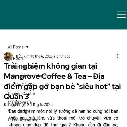
All Posts
Bửu Kim
10 thg 6, 2025
9 phút đọc
All Posts
Trải nghiệm không gian tại
Du lịch Cần Giờ
Mangrove Coffee & Tea – Địa
Nhâm nhi cùng Mangrove
điểm gặp gỡ bạn bè “siêu hot” tại
Tin tức Cần Giờ
Chuyện Cà phê
Quận 3
Mangrove Daily
Đã cập nhật:
30 thg 6, 2025
Bạn đang tìm một nơi lý tưởng để hẹn hò cùng hội bạn 
Vi vu đó đây
thân sau giờ làm, vừa thoải mái trò chuyện, vừa có 
Ưu đãi Mangrove
không gian đẹp để thư giãn? Không cần đi đâu xa, 