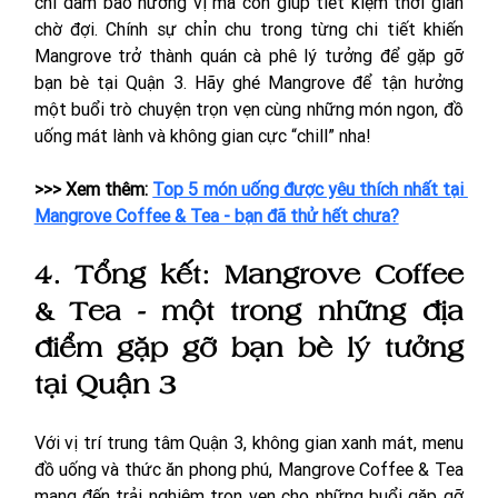
chỉ đảm bảo hương vị mà còn giúp tiết kiệm thời gian 
chờ đợi. Chính sự chỉn chu trong từng chi tiết khiến 
Mangrove trở thành quán cà phê lý tưởng để gặp gỡ 
bạn bè tại Quận 3. Hãy ghé Mangrove để tận hưởng 
một buổi trò chuyện trọn vẹn cùng những món ngon, đồ 
uống mát lành và không gian cực “chill” nha! 
>>> Xem thêm: 
Top 5 món uống được yêu thích nhất tại 
Mangrove Coffee & Tea - bạn đã thử hết chưa?
4. Tổng kết: Mangrove Coffee 
& Tea - một trong những địa 
điểm gặp gỡ bạn bè lý tưởng 
tại Quận 3 
Với vị trí trung tâm Quận 3, không gian xanh mát, menu 
đồ uống và thức ăn phong phú, Mangrove Coffee & Tea 
mang đến trải nghiệm trọn vẹn cho những buổi gặp gỡ 