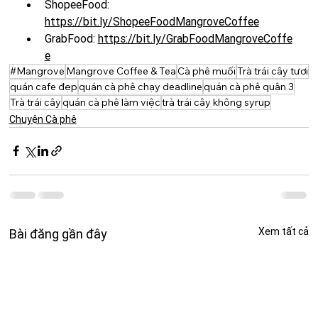
ShopeeFood: 
https://bit.ly/ShopeeFoodMangroveCoffee
GrabFood:
https://bit.ly/GrabFoodMangroveCoffe
e
#Mangrove
Mangrove Coffee & Tea
Cà phê muối
Trà trái cây tươi
quán cafe đẹp
quán cà phê chạy deadline
quán cà phê quận 3
Trà trái cây
quán cà phê làm việc
trà trái cây không syrup
Chuyện Cà phê
Xem tất cả
Bài đăng gần đây