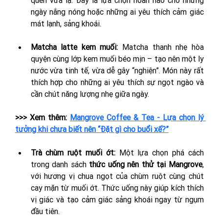
quen vừa lạ. Đây là lựa chọn hoàn hảo cho những 
ngày nắng nóng hoặc những ai yêu thích cảm giác 
mát lạnh, sảng khoái.
Matcha latte kem muối: 
Matcha thanh nhẹ hòa 
quyện cùng lớp kem muối béo mịn – tạo nên một ly 
nước vừa tinh tế, vừa dễ gây “nghiện”. Món này rất 
thích hợp cho những ai yêu thích sự ngọt ngào và 
cần chút năng lượng nhẹ giữa ngày.
>>> Xem thêm: 
Mangrove Coffee & Tea - Lựa chọn lý 
tưởng khi chưa biết nên “Đặt gì cho buổi xế?”
Trà chùm ruột muối ớt: 
Một lựa chọn phá cách 
trong danh sách 
thức uống nên thử tại Mangrove
, 
với hương vị chua ngọt của chùm ruột cùng chút 
cay mặn từ muối ớt. Thức uống này giúp kích thích 
vị giác và tạo cảm giác sảng khoái ngay từ ngụm 
đầu tiên.