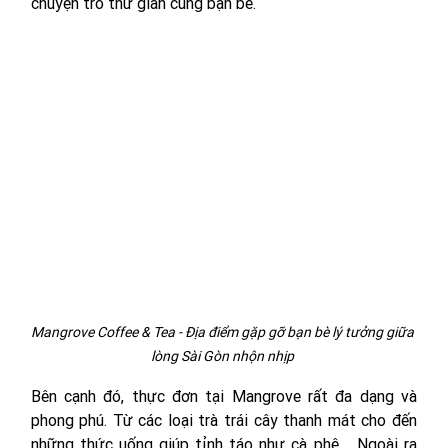
chuyện trò thư giãn cùng bạn bè. 
Mangrove Coffee & Tea - Địa điểm gặp gỡ bạn bè lý tưởng giữa 
lòng Sài Gòn nhộn nhịp 
Bên cạnh đó, thực đơn tại Mangrove rất đa dạng và 
phong phú. Từ các loại trà trái cây thanh mát cho đến 
những thức uống giúp tỉnh táo như cà phê,... Ngoài ra 