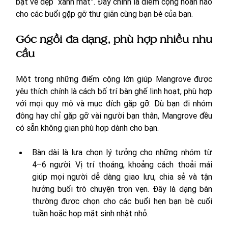
bật vẻ đẹp “xanh mát”. Đây chính là điểm cộng hoàn hảo 
cho các buổi gặp gỡ thư giãn cùng bạn bè của bạn. 
Góc ngồi đa dạng, phù hợp nhiều nhu 
cầu
Một trong những điểm cộng lớn giúp Mangrove được 
yêu thích chính là cách bố trí bàn ghế linh hoạt, phù hợp 
với mọi quy mô và mục đích gặp gỡ. Dù bạn đi nhóm 
đông hay chỉ gặp gỡ vài người bạn thân, Mangrove đều 
có sẵn không gian phù hợp dành cho bạn. 
Bàn dài là lựa chọn lý tưởng cho những nhóm từ 
4–6 người. Vị trí thoáng, khoảng cách thoải mái 
giúp mọi người dễ dàng giao lưu, chia sẻ và tận 
hưởng buổi trò chuyện trọn vẹn. Đây là dạng bàn 
thường được chọn cho các buổi hẹn bạn bè cuối 
tuần hoặc họp mặt sinh nhật nhỏ.