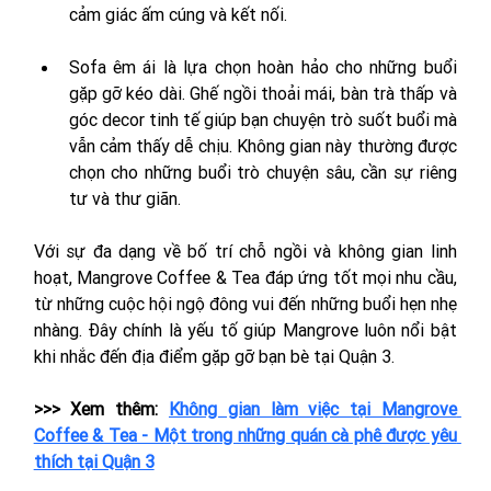
cảm giác ấm cúng và kết nối.
Sofa êm ái là lựa chọn hoàn hảo cho những buổi 
gặp gỡ kéo dài. Ghế ngồi thoải mái, bàn trà thấp và 
góc decor tinh tế giúp bạn chuyện trò suốt buổi mà 
vẫn cảm thấy dễ chịu. Không gian này thường được 
chọn cho những buổi trò chuyện sâu, cần sự riêng 
tư và thư giãn.
Với sự đa dạng về bố trí chỗ ngồi và không gian linh 
hoạt, Mangrove Coffee & Tea đáp ứng tốt mọi nhu cầu, 
từ những cuộc hội ngộ đông vui đến những buổi hẹn nhẹ 
nhàng. Đây chính là yếu tố giúp Mangrove luôn nổi bật 
khi nhắc đến địa điểm gặp gỡ bạn bè tại Quận 3.
>>> Xem thêm: 
Không gian làm việc tại Mangrove 
Coffee & Tea - Một trong những quán cà phê được yêu 
thích tại Quận 3