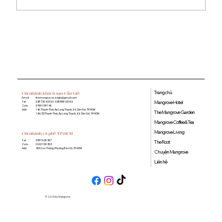
Quán cà phê học bài gần đây: Gợi ý
không gian yên tĩnh, nhiều tiện ích tại
Mangrove Coffee & Tea
Trang chủ
Chi nhánh khách sạn Cần Giờ
Email:
themangrovecangio@gmail.com
Mangrove Hotel
Tel:
028 730 333 63 - 028 888 333 63
Zalo:
0789 198 146
Add:
146 Thạnh Thới, Ấp Long Thạnh, Xã Cần Giờ, TP. HCM
The Mangrove Garden
146/22 Thạnh Thới, Ấp Long Thạnh, Xã Cần Giờ, TP. HCM
Mangrove Coffee & Tea
Mangrove Living
Chi nhánh cà phê TP.HCM
0387 629 297
Tel:
The Root
0343 158 252
Zalo:
29A Cao Thắng, Phường Bàn Cờ, TP. HCM
Add:
Chuyện Mangrove
Liên hệ
© 2025 by Mangrove