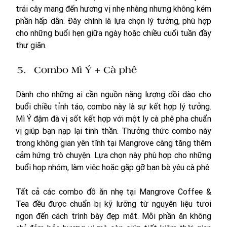
trái cây mang đến hương vị nhẹ nhàng nhưng không kém 
phần hấp dẫn. Đây chính là lựa chọn lý tưởng, phù hợp 
cho những buổi hẹn giữa ngày hoặc chiều cuối tuần đầy 
thư giãn. 
Combo Mì Ý + Cà phê
Dành cho những ai cần nguồn năng lượng dồi dào cho 
buổi chiều tỉnh táo, combo này là sự kết hợp lý tưởng. 
Mì Ý đậm đà vị sốt kết hợp với một ly cà phê pha chuẩn 
vị giúp bạn nạp lại tinh thần. Thưởng thức combo này 
trong không gian yên tĩnh tại Mangrove càng tăng thêm 
cảm hứng trò chuyện. Lựa chọn này phù hợp cho những 
buổi họp nhóm, làm việc hoặc gặp gỡ bạn bè yêu cà phê.
Tất cả các combo đồ ăn nhẹ tại Mangrove Coffee & 
Tea đều được chuẩn bị kỹ lưỡng từ nguyên liệu tươi 
ngon đến cách trình bày đẹp mắt. Mỗi phần ăn không 