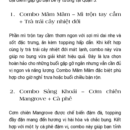
địa điểm gặp gỡ bạn bè lý tưởng tại Quận 3.
Combo Măm Măm – Mì trộn tay cầm 
+ Trà trái cây nhiệt đới
Phần mì trộn tay cầm thơm ngon với sợi mì dai nhẹ và 
sốt đặc trưng, ăn kèm topping hấp dẫn. Khi kết hợp 
cùng ly trà trái cây nhiệt đới mát lạnh, combo này vừa 
giúp no bụng vừa giải khát hiệu quả. Đây là lựa chọn 
hoàn hảo cho những buổi gặp gỡ ngắn nhưng vẫn cần đủ 
vị ngon và năng lượng. Combo Măm Măm đặc biệt phù 
hợp cho giờ nghỉ trưa hoặc buổi chiều bận rộn.
Combo Sảng Khoái – Cơm chiên 
Mangrove + Cà phê
Cơm chiên Mangrove được chế biến đậm đà, topping 
đầy đặn mang đến hương vị hài hòa và chắc bụng. Kết 
hợp với một ly cà phê đậm vị, combo này giúp bạn tỉnh 