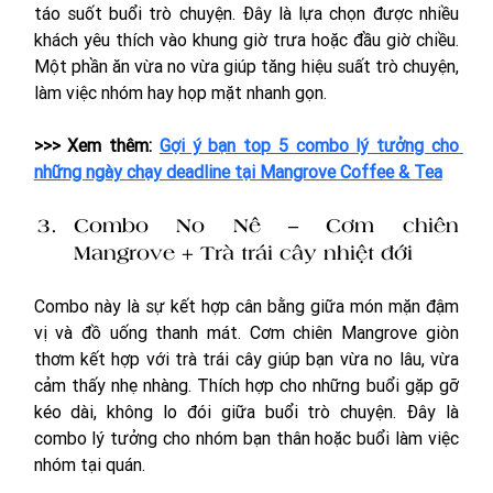
táo suốt buổi trò chuyện. Đây là lựa chọn được nhiều 
khách yêu thích vào khung giờ trưa hoặc đầu giờ chiều. 
Một phần ăn vừa no vừa giúp tăng hiệu suất trò chuyện, 
làm việc nhóm hay họp mặt nhanh gọn.
>>> Xem thêm: 
Gợi ý bạn top 5 combo lý tưởng cho 
những ngày chạy deadline tại Mangrove Coffee & Tea
Combo No Nê – Cơm chiên 
Mangrove + Trà trái cây nhiệt đới
Combo này là sự kết hợp cân bằng giữa món mặn đậm 
vị và đồ uống thanh mát. Cơm chiên Mangrove giòn 
thơm kết hợp với trà trái cây giúp bạn vừa no lâu, vừa 
cảm thấy nhẹ nhàng. Thích hợp cho những buổi gặp gỡ 
kéo dài, không lo đói giữa buổi trò chuyện. Đây là 
combo lý tưởng cho nhóm bạn thân hoặc buổi làm việc 
nhóm tại quán.