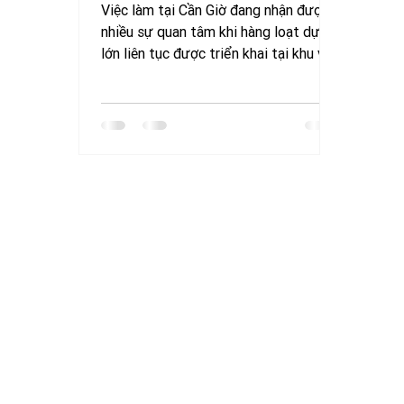
Việc làm tại Cần Giờ đang nhận được
nhiều sự quan tâm khi hàng loạt dự án
lớn liên tục được triển khai tại khu vực
này trong thời gian gần đây. Không chỉ
tạo thay đổi về hạ tầng và diện mạo
đô thị, các công trình quy mô lớn còn
mở ra thêm nhiều cơ hội lao động cho
người dân địa phương ở nhiều lĩnh vực
khác nhau. Nếu bạn muốn hiểu rõ thị
trường lao động Cần Giờ đang chuyển
mình ra sao, thì hãy theo dõi bài viết
dưới đây nhé. Việc làm tại Cần Giờ
thay đổi như thế nào sau khi dự