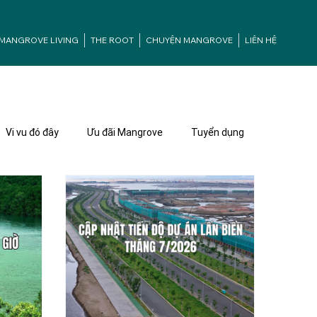
MANGROVE LIVING
THE ROOT
CHUYỆN MANGROVE
LIÊN HỆ
Vi vu đó đây
Ưu đãi Mangrove
Tuyển dụng