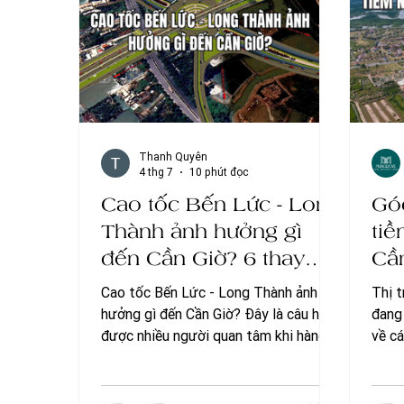
như tiềm năng của công trình này. Dự
không
án cầu - hầm vượt biển Cần Giờ - Vũng
mô l
Tàu đang được triển
Ving
Thanh Quyên
4 thg 7
10 phút đọc
Cao tốc Bến Lức - Long
Góc
Thành ảnh hưởng gì
ti
đến Cần Giờ? 6 thay
Cầ
đổi quan trọng sau khi
Cao tốc Bến Lức - Long Thành ảnh
Thị 
kết nối liên vùng
hưởng gì đến Cần Giờ? Đây là câu hỏi
đang
được nhiều người quan tâm khi hàng
về cá
loạt dự án hạ tầng trọng điểm đang
triển
từng bước thay đổi diện mạo huyện
cao. 
biển duy nhất của TP.HCM. Trong bài
một 