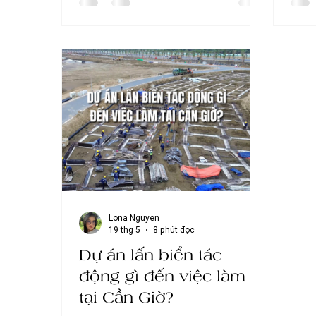
viết dưới đây, hãy cùng Mangrove
đang 
khám phá những tác động nổi bật mà
đầu t
tuyến cao tốc này mang lại cho Cần
hoạch
Giờ, từ giao thông, du lịch đến kinh tế
hiểu 
và tiềm năng phát triển trong tương
hoạc
lai.
chín
Giờ t
bối c
Lona Nguyen
19 thg 5
8 phút đọc
Dự án lấn biển tác
động gì đến việc làm
tại Cần Giờ?