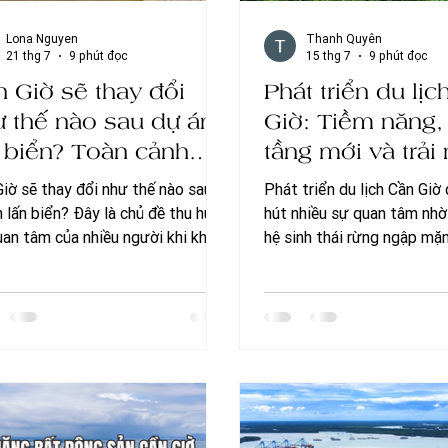
Lona Nguyen
Thanh Quyên
21 thg 7
9 phút đọc
15 thg 7
9 phút đọc
 Giờ sẽ thay đổi
Phát triển du lị
 thế nào sau dự án
Giờ: Tiềm năng,
 biển? Toàn cảnh
tầng mới và trải
ện mạo mới của đô
nghỉ dưỡng nổi 
iờ sẽ thay đổi như thế nào sau
Phát triển du lịch Cần Giờ
ị biển TP.HCM
 lấn biển? Đây là chủ đề thu hút
hút nhiều sự quan tâm nhờ 
uan tâm của nhiều người khi khu
hệ sinh thái rừng ngập mặn,
này đang bước vào giai đoạn phát
TP.HCM cùng hàng loạt dự
 với hàng loạt định hướng quy
và nghỉ dưỡng mới. Không 
 và hạ tầng trọng điểm. Bài viết
đến cuối tuần quen thuộc,
 đây sẽ giúp bạn cập nhật những
được kỳ vọng trở thành tr
đổi đáng chú ý cũng như triển
lịch sinh thái hấp dẫn tron
phát triển của Cần Giờ trong thời
Hãy cùng Mangrove khám 
tới. Cần Giờ sẽ thay đổi như thế
yếu tố góp phần thúc đẩy 
au dự án lấn biển? 1. Mở rộng
du lịch Cần Giờ trong bài v