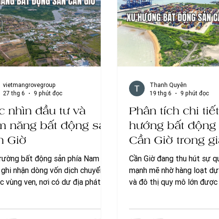
 gian đô thị với quy hoạch quy
ớn Theo thông tin được Tập đoàn
r
vietmangrovegroup
Thanh Quyên
27 thg 6
9 phút đọc
19 thg 6
9 phút đọc
 nhìn đầu tư và
Phân tích chi tiế
ềm năng bất động sản
hướng bất động
n Giờ
Cần Giờ trong g
phát triển mới
trường bất động sản phía Nam
Cần Giờ đang thu hút sự 
 ghi nhận dòng vốn dịch chuyển
mạnh mẽ nhờ hàng loạt dự
c vùng ven, nơi có dư địa phát
và đô thị quy mô lớn được 
 và nền giá chưa bị đẩy lên quá
trong những năm gần đây.
Trong bối cảnh đó, Cần Giờ từ
đổi về giao thông, quy hoạ
xã ven biển biệt lập của TP.HCM
triển kinh tế đang mở ra nh