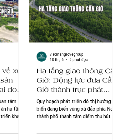
dự án. Cập nhật tiến độ dự án lấn biển
Tháng 7/2026 có gì mới? 1. Dự án lấn
b
vietmangrovegroup
18 thg 6
9 phút đọc
t về xu
Hạ tầng giao thông Cần
 sản
Giờ: Động lực đưa Cần
iai đoạn
Giờ thành trục phát
triển mới của TP.HCM
quan tâm
Quy hoạch phát triển đô thị hướng
 án hạ tầng
biển đang biến vùng xã đảo phía Nam
triển khai
thành phố thành tâm điểm thu hút các
 Những thay
nguồn lực đầu tư lớn. Trong đó, hệ
ch và phát
thống hạ tầng giao thông Cần Giờ
iều cơ hội
đóng vai trò quyết định trong việc xóa