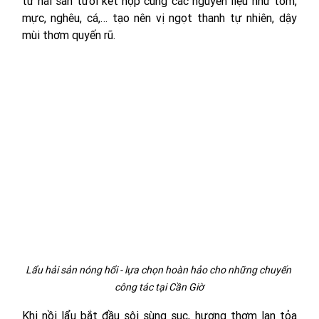
từ hải sản tươi kết hợp cùng các nguyên liệu như tôm, 
mực, nghêu, cá,… tạo nên vị ngọt thanh tự nhiên, dậy 
mùi thơm quyến rũ. 
Lẩu hải sản nóng hổi - lựa chọn hoàn hảo cho những chuyến 
công tác tại Cần Giờ
Khi nồi lẩu bắt đầu sôi sùng sục, hương thơm lan tỏa 