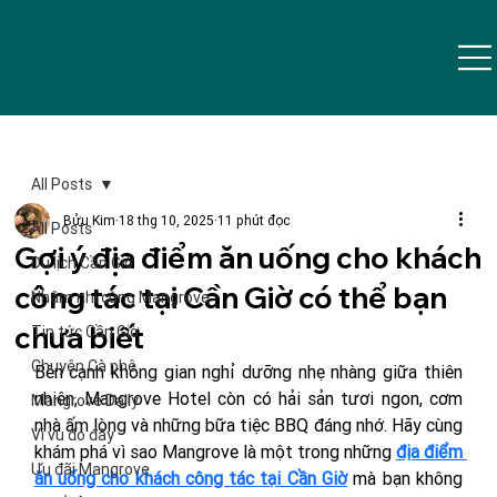
All Posts
Bửu Kim
18 thg 10, 2025
11 phút đọc
All Posts
Gợi ý địa điểm ăn uống cho khách
Du lịch Cần Giờ
công tác tại Cần Giờ có thể bạn
Nhâm nhi cùng Mangrove
chưa biết
Tin tức Cần Giờ
Chuyện Cà phê
Bên cạnh không gian nghỉ dưỡng nhẹ nhàng giữa thiên 
nhiên, Mangrove Hotel còn có hải sản tươi ngon, cơm 
Mangrove Daily
nhà ấm lòng và những bữa tiệc BBQ đáng nhớ. Hãy cùng 
Vi vu đó đây
khám phá vì sao Mangrove là một trong những 
địa điểm 
Ưu đãi Mangrove
ăn uống cho khách công tác tại Cần Giờ
 mà bạn không 