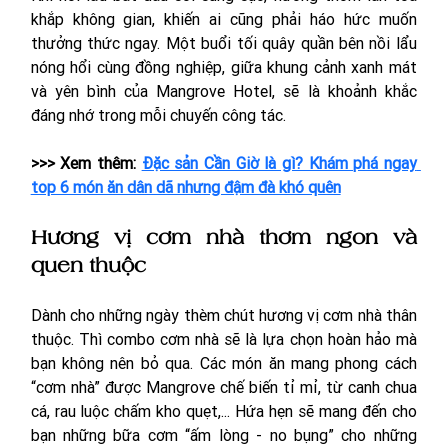
khắp không gian, khiến ai cũng phải háo hức muốn 
thưởng thức ngay. Một buổi tối quây quần bên nồi lẩu 
nóng hổi cùng đồng nghiệp, giữa khung cảnh xanh mát 
và yên bình của Mangrove Hotel, sẽ là khoảnh khắc 
đáng nhớ trong mỗi chuyến công tác. 
>>> Xem thêm: 
Đặc sản Cần Giờ là gì? Khám phá ngay 
top 6 món ăn dân dã nhưng đậm đà khó quên
Hương vị cơm nhà thơm ngon và 
quen thuộc
Dành cho những ngày thèm chút hương vị cơm nhà thân 
thuộc. Thì combo cơm nhà sẽ là lựa chọn hoàn hảo mà 
bạn không nên bỏ qua. Các món ăn mang phong cách 
“cơm nhà” được Mangrove chế biến tỉ mỉ, từ canh chua 
cá, rau luộc chấm kho quẹt,... Hứa hẹn sẽ mang đến cho 
bạn những bữa cơm “ấm lòng - no bụng” cho những 