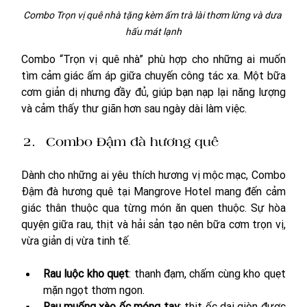
Combo Trọn vị quê nhà tặng kèm ấm trà lài thơm lừng và dưa 
hấu mát lạnh
Combo “Trọn vị quê nhà” phù hợp cho những ai muốn 
tìm cảm giác ấm áp giữa chuyến công tác xa. Một bữa 
cơm giản dị nhưng đầy đủ, giúp bạn nạp lại năng lượng 
và cảm thấy thư giãn hơn sau ngày dài làm việc.
Combo Đậm đà hương quê
Dành cho những ai yêu thích hương vị mộc mạc, Combo 
Đậm đà hương quê tại Mangrove Hotel mang đến cảm 
giác thân thuộc qua từng món ăn quen thuộc. Sự hòa 
quyện giữa rau, thịt và hải sản tạo nên bữa cơm trọn vị, 
vừa giản dị vừa tinh tế.
Rau luộc kho quẹt
: thanh đạm, chấm cùng kho quẹt 
mặn ngọt thơm ngon.
Rau muống xào ốc móng tay
: thịt ốc dai giòn được 