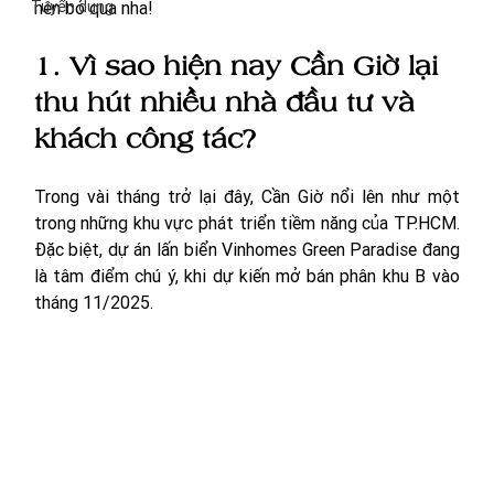
Tuyển dụng
nên bỏ qua nha! 
1. Vì sao hiện nay Cần Giờ lại 
thu hút nhiều nhà đầu tư và 
khách công tác?
Trong vài tháng trở lại đây, Cần Giờ nổi lên như một 
trong những khu vực phát triển tiềm năng của TP.HCM. 
Đặc biệt, dự án lấn biển Vinhomes Green Paradise đang 
là tâm điểm chú ý, khi dự kiến mở bán phân khu B vào 
tháng 11/2025. 