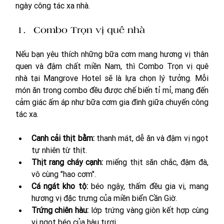
ngày công tác xa nhà. 
Combo Trọn vị quê nhà
Nếu bạn yêu thích những bữa cơm mang hương vị thân 
quen và đậm chất miền Nam, thì Combo Trọn vị quê 
nhà tại Mangrove Hotel sẽ là lựa chọn lý tưởng. Mỗi 
món ăn trong combo đều được chế biến tỉ mỉ, mang đến 
cảm giác ấm áp như bữa cơm gia đình giữa chuyến công 
tác xa.
Canh cải thịt bằm:
 thanh mát, dễ ăn và đậm vị ngọt 
tự nhiên từ thịt.
Thịt rang cháy cạnh:
 miếng thịt săn chắc, đậm đà, 
vô cùng "hao cơm".
Cá ngát kho tộ:
 béo ngậy, thấm đều gia vị, mang 
hương vị đặc trưng của miền biển Cần Giờ.
Trứng chiên hàu: 
lớp trứng vàng giòn kết hợp cùng 
vị ngọt béo của hàu tươi.