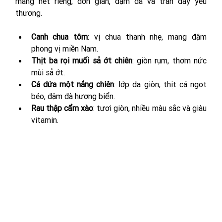
mang nét riêng, đơn giản, đậm đà và tràn đầy yêu 
thương.
Canh chua tôm
: vị chua thanh nhẹ, mang đậm 
phong vị miền Nam.
Thịt ba rọi muối sả ớt chiên
: giòn rụm, thơm nức 
mùi sả ớt.
Cá dứa một nắng chiên
: lớp da giòn, thịt cá ngọt 
béo, đậm đà hương biển.
Rau thập cẩm xào
: tươi giòn, nhiều màu sắc và giàu 
vitamin.