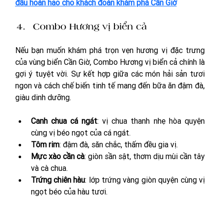
đầu hoàn hảo cho khách đoàn khám phá Cần Giờ
Combo Hương vị biển cả
Nếu bạn muốn khám phá trọn vẹn hương vị đặc trưng 
của vùng biển Cần Giờ, Combo Hương vị biển cả chính là 
gợi ý tuyệt vời. Sự kết hợp giữa các món hải sản tươi 
ngon và cách chế biến tinh tế mang đến bữa ăn đậm đà, 
giàu dinh dưỡng.
Canh chua cá ngát
: vị chua thanh nhẹ hòa quyện 
cùng vị béo ngọt của cá ngát.
Tôm rim
: đậm đà, săn chắc, thấm đều gia vị.
Mực xào cần cà
: giòn sần sật, thơm dịu mùi cần tây 
và cà chua.
Trứng chiên hàu
: lớp trứng vàng giòn quyện cùng vị 
ngọt béo của hàu tươi.