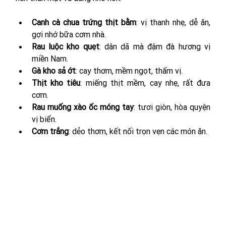
Canh cà chua trứng thịt bằm
: vị thanh nhẹ, dễ ăn, 
gợi nhớ bữa cơm nhà.
Rau luộc kho quẹt
: dân dã mà đậm đà hương vị 
miền Nam.
Gà kho sả ớt
: cay thơm, mềm ngọt, thấm vị.
Thịt kho tiêu
: miếng thịt mềm, cay nhẹ, rất đưa 
cơm.
Rau muống xào ốc móng tay
: tươi giòn, hòa quyện 
vị biển.
Cơm trắng
: dẻo thơm, kết nối trọn vẹn các món ăn.